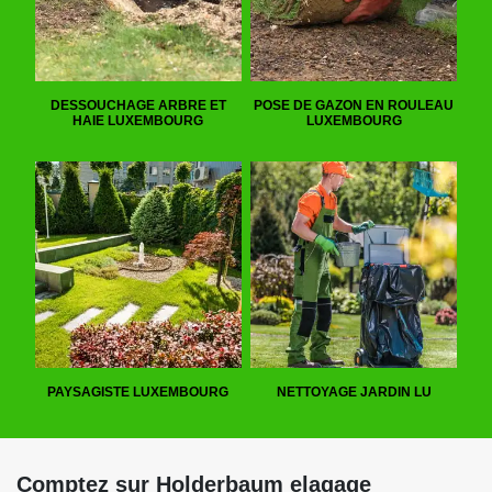
DESSOUCHAGE ARBRE ET
POSE DE GAZON EN ROULEAU
HAIE LUXEMBOURG
LUXEMBOURG
PAYSAGISTE LUXEMBOURG
NETTOYAGE JARDIN LU
Comptez sur Holderbaum elagage