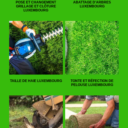
POSE ET CHANGEMENT
ABATTAGE D'ARBRES
GRILLAGE ET CLÔTURE
LUXEMBOURG
LUXEMBOURG
TAILLE DE HAIE LUXEMBOURG
TONTE ET RÉFECTION DE
PELOUSE LUXEMBOURG