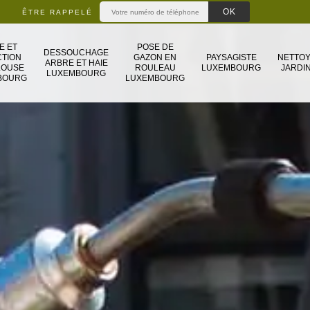
ÊTRE RAPPELÉ
E ET
POSE DE
DESSOUCHAGE
TION
GAZON EN
PAYSAGISTE
NETTO
ARBRE ET HAIE
LOUSE
ROULEAU
LUXEMBOURG
JARDIN
LUXEMBOURG
BOURG
LUXEMBOURG