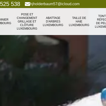
 525 538
hjholderbaum57@icloud.com
POSE ET
TONT
CHANGEMENT
ABATTAGE
TAILLE DE
DINIER
RÉFEC
GRILLAGE ET
D'ARBRES
HAIE
MBOURG
DE PE
CLÔTURE
LUXEMBOURG
LUXEMBOURG
LUXEM
LUXEMBOURG