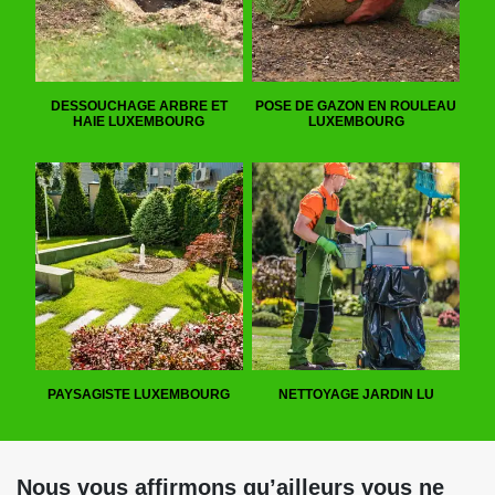
DESSOUCHAGE ARBRE ET
POSE DE GAZON EN ROULEAU
HAIE LUXEMBOURG
LUXEMBOURG
PAYSAGISTE LUXEMBOURG
NETTOYAGE JARDIN LU
Nous vous affirmons qu’ailleurs vous ne