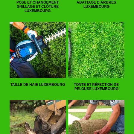
POSE ET CHANGEMENT
ABATTAGE D'ARBRES
GRILLAGE ET CLÔTURE
LUXEMBOURG
LUXEMBOURG
TAILLE DE HAIE LUXEMBOURG
TONTE ET RÉFECTION DE
PELOUSE LUXEMBOURG