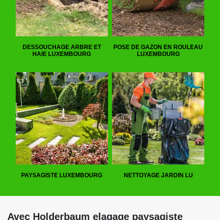
DESSOUCHAGE ARBRE ET
POSE DE GAZON EN ROULEAU
HAIE LUXEMBOURG
LUXEMBOURG
PAYSAGISTE LUXEMBOURG
NETTOYAGE JARDIN LU
Avec Holderbaum elagage paysagiste