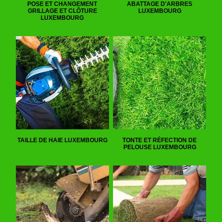
POSE ET CHANGEMENT
ABATTAGE D'ARBRES
GRILLAGE ET CLÔTURE
LUXEMBOURG
LUXEMBOURG
TAILLE DE HAIE LUXEMBOURG
TONTE ET RÉFECTION DE
PELOUSE LUXEMBOURG