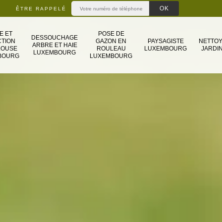
ÊTRE RAPPELÉ
E ET
POSE DE
DESSOUCHAGE
TION
GAZON EN
PAYSAGISTE
NETTO
ARBRE ET HAIE
LOUSE
ROULEAU
LUXEMBOURG
JARDIN
LUXEMBOURG
BOURG
LUXEMBOURG