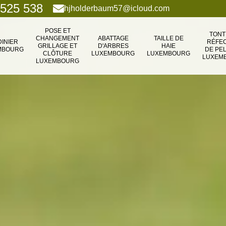
 525 538
hjholderbaum57@icloud.com
POSE ET
TONT
CHANGEMENT
ABATTAGE
TAILLE DE
DINIER
RÉFEC
GRILLAGE ET
D'ARBRES
HAIE
MBOURG
DE PE
CLÔTURE
LUXEMBOURG
LUXEMBOURG
LUXEM
LUXEMBOURG