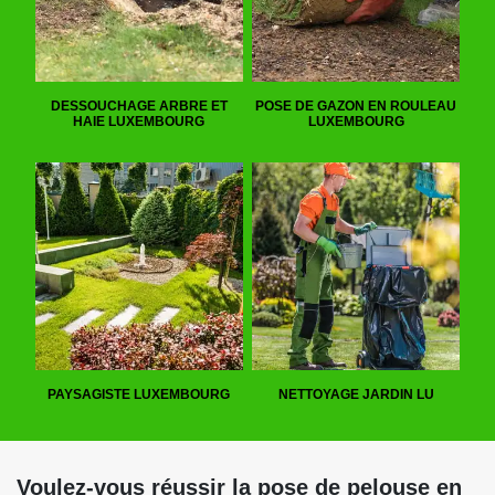
DESSOUCHAGE ARBRE ET
POSE DE GAZON EN ROULEAU
HAIE LUXEMBOURG
LUXEMBOURG
PAYSAGISTE LUXEMBOURG
NETTOYAGE JARDIN LU
Voulez-vous réussir la pose de pelouse en