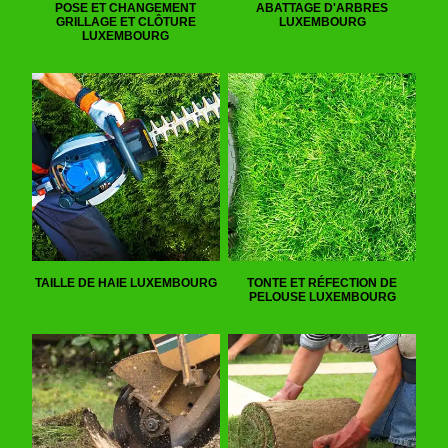
POSE ET CHANGEMENT
ABATTAGE D'ARBRES
GRILLAGE ET CLÔTURE
LUXEMBOURG
LUXEMBOURG
TAILLE DE HAIE LUXEMBOURG
TONTE ET RÉFECTION DE
PELOUSE LUXEMBOURG