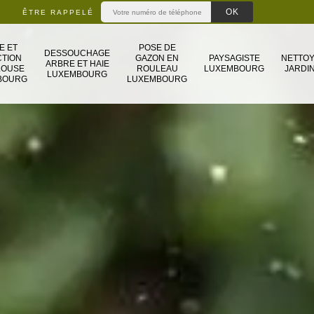
ÊTRE RAPPELÉ
E ET
POSE DE
DESSOUCHAGE
TION
GAZON EN
PAYSAGISTE
NETTO
ARBRE ET HAIE
LOUSE
ROULEAU
LUXEMBOURG
JARDIN
LUXEMBOURG
BOURG
LUXEMBOURG