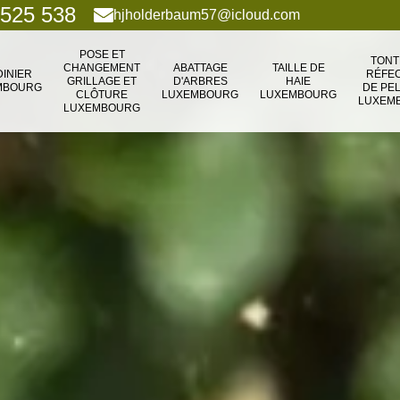
 525 538
hjholderbaum57@icloud.com
POSE ET
TONT
CHANGEMENT
ABATTAGE
TAILLE DE
DINIER
RÉFEC
GRILLAGE ET
D'ARBRES
HAIE
MBOURG
DE PE
CLÔTURE
LUXEMBOURG
LUXEMBOURG
LUXEM
LUXEMBOURG