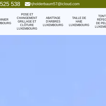
 525 538
hjholderbaum57@icloud.com
POSE ET
TONT
CHANGEMENT
ABATTAGE
TAILLE DE
DINIER
RÉFEC
GRILLAGE ET
D'ARBRES
HAIE
MBOURG
DE PE
CLÔTURE
LUXEMBOURG
LUXEMBOURG
LUXEM
LUXEMBOURG