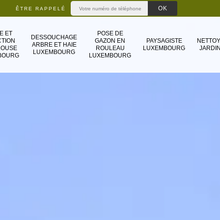
ÊTRE RAPPELÉ
E ET
POSE DE
DESSOUCHAGE
TION
GAZON EN
PAYSAGISTE
NETTO
ARBRE ET HAIE
LOUSE
ROULEAU
LUXEMBOURG
JARDIN
LUXEMBOURG
BOURG
LUXEMBOURG