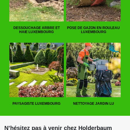
DESSOUCHAGE ARBRE ET
POSE DE GAZON EN ROULEAU
HAIE LUXEMBOURG
LUXEMBOURG
PAYSAGISTE LUXEMBOURG
NETTOYAGE JARDIN LU
N’hésitez pas à venir chez Holderbaum