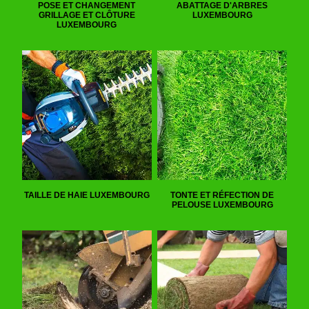
POSE ET CHANGEMENT
ABATTAGE D'ARBRES
GRILLAGE ET CLÔTURE
LUXEMBOURG
LUXEMBOURG
TAILLE DE HAIE LUXEMBOURG
TONTE ET RÉFECTION DE
PELOUSE LUXEMBOURG