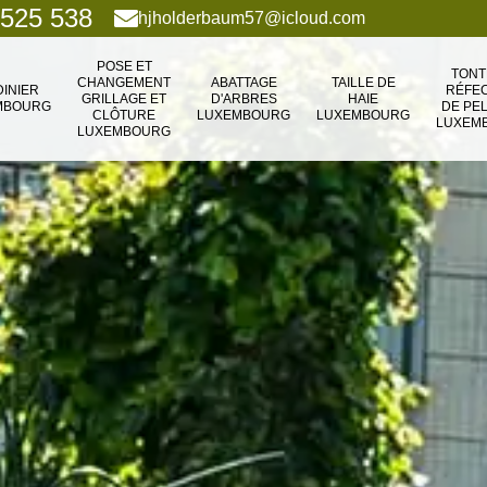
 525 538
hjholderbaum57@icloud.com
POSE ET
TONT
CHANGEMENT
ABATTAGE
TAILLE DE
DINIER
RÉFEC
GRILLAGE ET
D'ARBRES
HAIE
MBOURG
DE PE
CLÔTURE
LUXEMBOURG
LUXEMBOURG
LUXEM
LUXEMBOURG