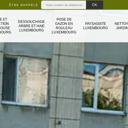
ÊTRE RAPPELÉ
E ET
POSE DE
DESSOUCHAGE
TION
GAZON EN
PAYSAGISTE
NETTO
ARBRE ET HAIE
LOUSE
ROULEAU
LUXEMBOURG
JARDIN
LUXEMBOURG
BOURG
LUXEMBOURG