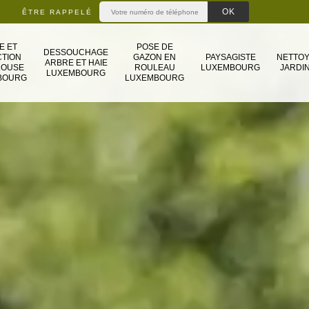
ÊTRE RAPPELÉ
E ET
POSE DE
DESSOUCHAGE
TION
GAZON EN
PAYSAGISTE
NETTO
ARBRE ET HAIE
LOUSE
ROULEAU
LUXEMBOURG
JARDIN
LUXEMBOURG
BOURG
LUXEMBOURG