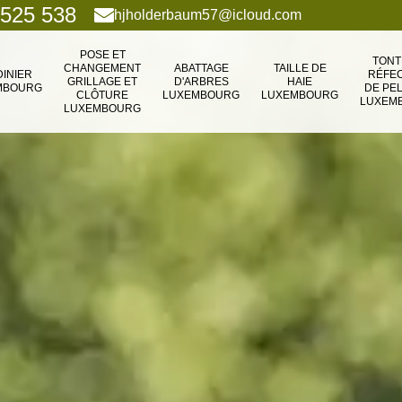
 525 538
hjholderbaum57@icloud.com
POSE ET
TONT
CHANGEMENT
ABATTAGE
TAILLE DE
DINIER
RÉFEC
GRILLAGE ET
D'ARBRES
HAIE
MBOURG
DE PE
CLÔTURE
LUXEMBOURG
LUXEMBOURG
LUXEM
LUXEMBOURG