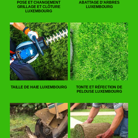
POSE ET CHANGEMENT
ABATTAGE D'ARBRES
GRILLAGE ET CLÔTURE
LUXEMBOURG
LUXEMBOURG
TAILLE DE HAIE LUXEMBOURG
TONTE ET RÉFECTION DE
PELOUSE LUXEMBOURG