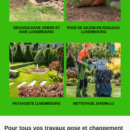
DESSOUCHAGE ARBRE ET
POSE DE GAZON EN ROULEAU
HAIE LUXEMBOURG
LUXEMBOURG
PAYSAGISTE LUXEMBOURG
NETTOYAGE JARDIN LU
Pour tous vos travaux pose et changement