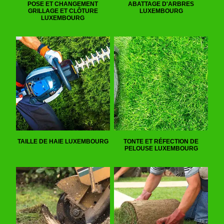
POSE ET CHANGEMENT
ABATTAGE D'ARBRES
GRILLAGE ET CLÔTURE
LUXEMBOURG
LUXEMBOURG
TAILLE DE HAIE LUXEMBOURG
TONTE ET RÉFECTION DE
PELOUSE LUXEMBOURG