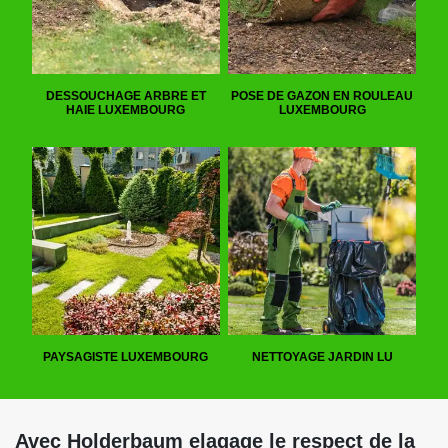
DESSOUCHAGE ARBRE ET
POSE DE GAZON EN ROULEAU
HAIE LUXEMBOURG
LUXEMBOURG
PAYSAGISTE LUXEMBOURG
NETTOYAGE JARDIN LU
Avec Holderbaum elagage le respect de la