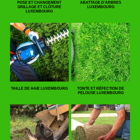
POSE ET CHANGEMENT
ABATTAGE D'ARBRES
GRILLAGE ET CLÔTURE
LUXEMBOURG
LUXEMBOURG
TAILLE DE HAIE LUXEMBOURG
TONTE ET RÉFECTION DE
PELOUSE LUXEMBOURG