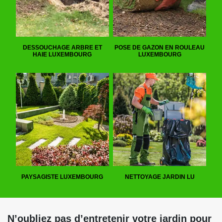
DESSOUCHAGE ARBRE ET
POSE DE GAZON EN ROULEAU
HAIE LUXEMBOURG
LUXEMBOURG
PAYSAGISTE LUXEMBOURG
NETTOYAGE JARDIN LU
N’oubliez pas d’entretenir votre jardin pour