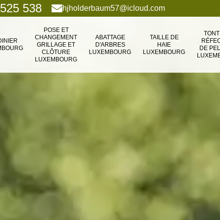
 525 538
hjholderbaum57@icloud.com
POSE ET
TONT
CHANGEMENT
ABATTAGE
TAILLE DE
DINIER
RÉFEC
GRILLAGE ET
D'ARBRES
HAIE
MBOURG
DE PE
CLÔTURE
LUXEMBOURG
LUXEMBOURG
LUXEM
LUXEMBOURG