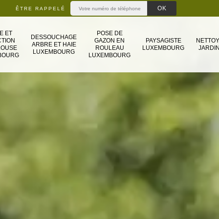
ÊTRE RAPPELÉ
E ET
POSE DE
DESSOUCHAGE
TION
GAZON EN
PAYSAGISTE
NETTO
ARBRE ET HAIE
LOUSE
ROULEAU
LUXEMBOURG
JARDIN
LUXEMBOURG
BOURG
LUXEMBOURG