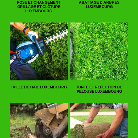
POSE ET CHANGEMENT
ABATTAGE D'ARBRES
GRILLAGE ET CLÔTURE
LUXEMBOURG
LUXEMBOURG
TAILLE DE HAIE LUXEMBOURG
TONTE ET RÉFECTION DE
PELOUSE LUXEMBOURG