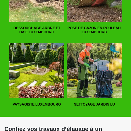
DESSOUCHAGE ARBRE ET
POSE DE GAZON EN ROULEAU
HAIE LUXEMBOURG
LUXEMBOURG
PAYSAGISTE LUXEMBOURG
NETTOYAGE JARDIN LU
Confiez vos travaux d’élagage à un