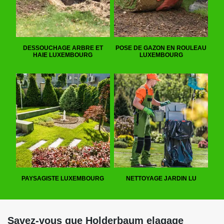
DESSOUCHAGE ARBRE ET
POSE DE GAZON EN ROULEAU
HAIE LUXEMBOURG
LUXEMBOURG
PAYSAGISTE LUXEMBOURG
NETTOYAGE JARDIN LU
Savez-vous que Holderbaum elagage