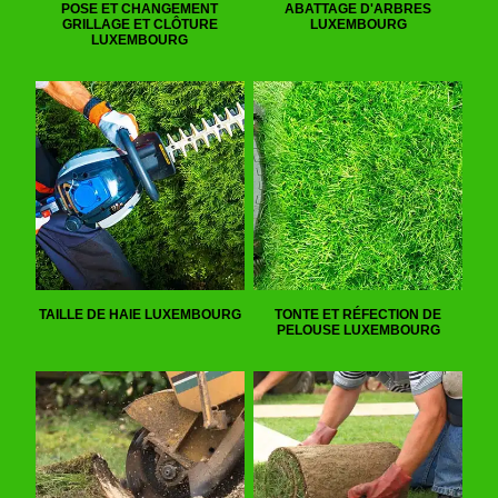
POSE ET CHANGEMENT
ABATTAGE D'ARBRES
GRILLAGE ET CLÔTURE
LUXEMBOURG
LUXEMBOURG
TAILLE DE HAIE LUXEMBOURG
TONTE ET RÉFECTION DE
PELOUSE LUXEMBOURG