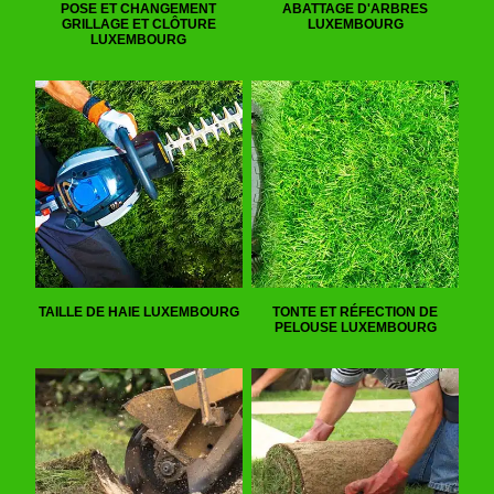
POSE ET CHANGEMENT
ABATTAGE D'ARBRES
GRILLAGE ET CLÔTURE
LUXEMBOURG
LUXEMBOURG
TAILLE DE HAIE LUXEMBOURG
TONTE ET RÉFECTION DE
PELOUSE LUXEMBOURG