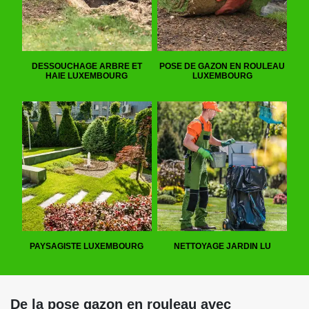
DESSOUCHAGE ARBRE ET
POSE DE GAZON EN ROULEAU
HAIE LUXEMBOURG
LUXEMBOURG
PAYSAGISTE LUXEMBOURG
NETTOYAGE JARDIN LU
De la pose gazon en rouleau avec