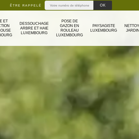
ÊTRE RAPPELÉ
E ET
POSE DE
DESSOUCHAGE
TION
GAZON EN
PAYSAGISTE
NETTO
ARBRE ET HAIE
LOUSE
ROULEAU
LUXEMBOURG
JARDIN
LUXEMBOURG
BOURG
LUXEMBOURG