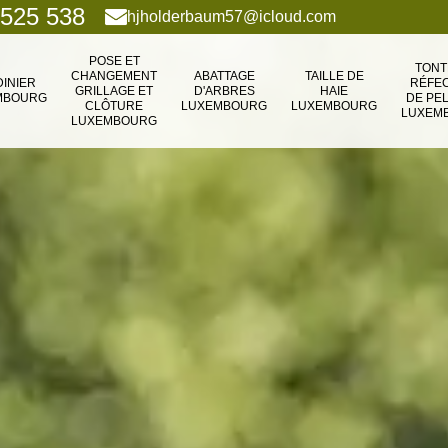
 525 538
hjholderbaum57@icloud.com
POSE ET
TONT
CHANGEMENT
ABATTAGE
TAILLE DE
DINIER
RÉFEC
GRILLAGE ET
D'ARBRES
HAIE
MBOURG
DE PE
CLÔTURE
LUXEMBOURG
LUXEMBOURG
LUXEM
LUXEMBOURG