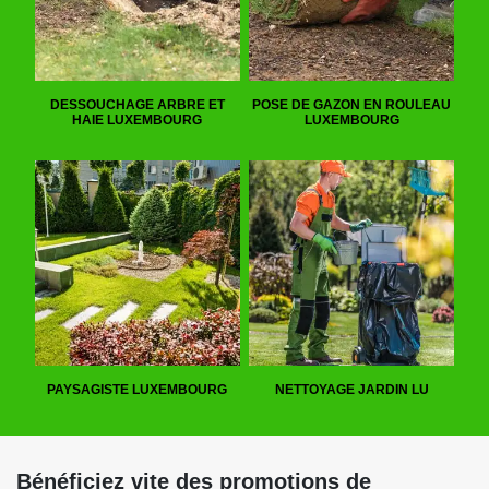
DESSOUCHAGE ARBRE ET
POSE DE GAZON EN ROULEAU
HAIE LUXEMBOURG
LUXEMBOURG
PAYSAGISTE LUXEMBOURG
NETTOYAGE JARDIN LU
Bénéficiez vite des promotions de