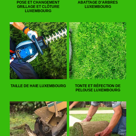
POSE ET CHANGEMENT
ABATTAGE D'ARBRES
GRILLAGE ET CLÔTURE
LUXEMBOURG
LUXEMBOURG
TAILLE DE HAIE LUXEMBOURG
TONTE ET RÉFECTION DE
PELOUSE LUXEMBOURG