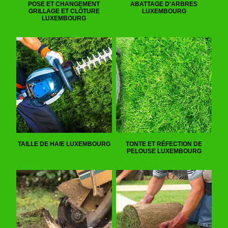
POSE ET CHANGEMENT
ABATTAGE D'ARBRES
GRILLAGE ET CLÔTURE
LUXEMBOURG
LUXEMBOURG
TAILLE DE HAIE LUXEMBOURG
TONTE ET RÉFECTION DE
PELOUSE LUXEMBOURG