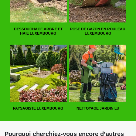
DESSOUCHAGE ARBRE ET
POSE DE GAZON EN ROULEAU
HAIE LUXEMBOURG
LUXEMBOURG
PAYSAGISTE LUXEMBOURG
NETTOYAGE JARDIN LU
Pourquoi cherchiez-vous encore d’autres