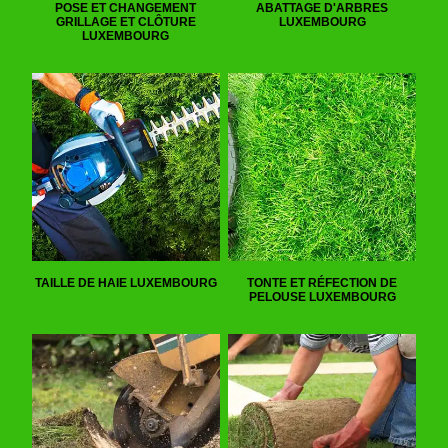
POSE ET CHANGEMENT
ABATTAGE D'ARBRES
GRILLAGE ET CLÔTURE
LUXEMBOURG
LUXEMBOURG
TAILLE DE HAIE LUXEMBOURG
TONTE ET RÉFECTION DE
PELOUSE LUXEMBOURG