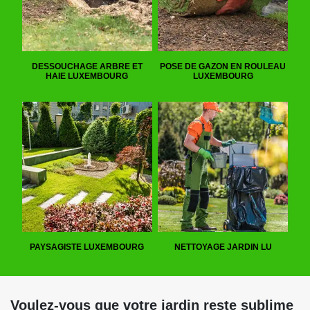
DESSOUCHAGE ARBRE ET
POSE DE GAZON EN ROULEAU
HAIE LUXEMBOURG
LUXEMBOURG
PAYSAGISTE LUXEMBOURG
NETTOYAGE JARDIN LU
Voulez-vous que votre jardin reste sublime