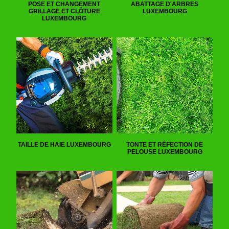
POSE ET CHANGEMENT
ABATTAGE D'ARBRES
GRILLAGE ET CLÔTURE
LUXEMBOURG
LUXEMBOURG
TAILLE DE HAIE LUXEMBOURG
TONTE ET RÉFECTION DE
PELOUSE LUXEMBOURG