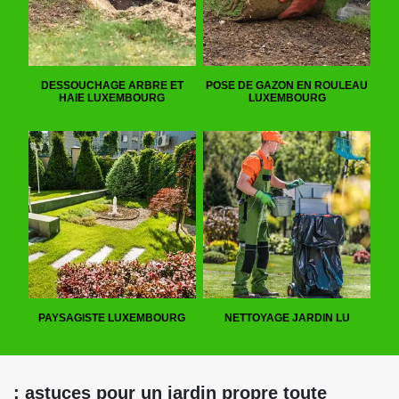
DESSOUCHAGE ARBRE ET
POSE DE GAZON EN ROULEAU
HAIE LUXEMBOURG
LUXEMBOURG
PAYSAGISTE LUXEMBOURG
NETTOYAGE JARDIN LU
: astuces pour un jardin propre toute