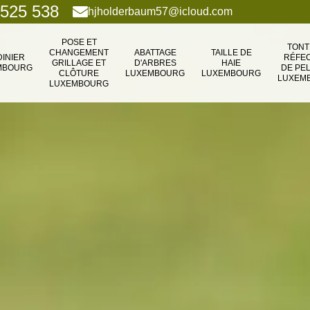
 525 538
hjholderbaum57@icloud.com
POSE ET
TONT
CHANGEMENT
ABATTAGE
TAILLE DE
DINIER
RÉFEC
GRILLAGE ET
D'ARBRES
HAIE
MBOURG
DE PE
CLÔTURE
LUXEMBOURG
LUXEMBOURG
LUXEM
LUXEMBOURG