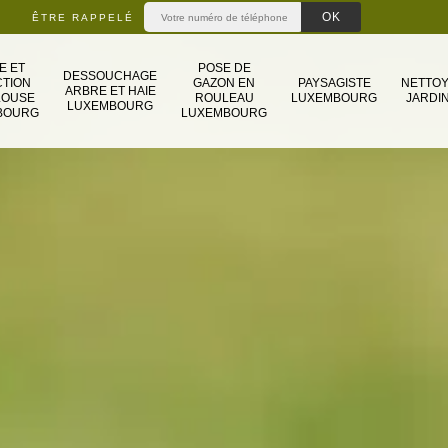
ÊTRE RAPPELÉ
E ET
POSE DE
DESSOUCHAGE
TION
GAZON EN
PAYSAGISTE
NETTO
ARBRE ET HAIE
LOUSE
ROULEAU
LUXEMBOURG
JARDIN
LUXEMBOURG
BOURG
LUXEMBOURG