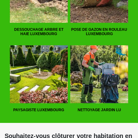
DESSOUCHAGE ARBRE ET
POSE DE GAZON EN ROULEAU
HAIE LUXEMBOURG
LUXEMBOURG
PAYSAGISTE LUXEMBOURG
NETTOYAGE JARDIN LU
Souhaitez-vous clôturer votre habitation en