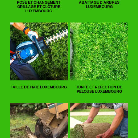
POSE ET CHANGEMENT
ABATTAGE D'ARBRES
GRILLAGE ET CLÔTURE
LUXEMBOURG
LUXEMBOURG
TAILLE DE HAIE LUXEMBOURG
TONTE ET RÉFECTION DE
PELOUSE LUXEMBOURG