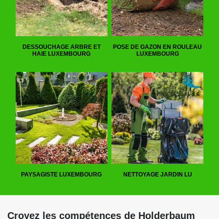
DESSOUCHAGE ARBRE ET
POSE DE GAZON EN ROULEAU
HAIE LUXEMBOURG
LUXEMBOURG
PAYSAGISTE LUXEMBOURG
NETTOYAGE JARDIN LU
Croyez les compétences de Holderbaum