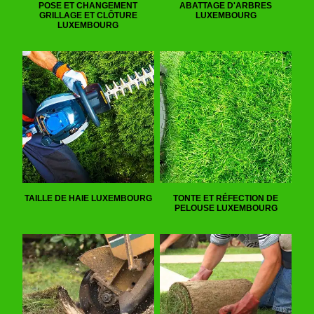
POSE ET CHANGEMENT
ABATTAGE D'ARBRES
GRILLAGE ET CLÔTURE
LUXEMBOURG
LUXEMBOURG
TAILLE DE HAIE LUXEMBOURG
TONTE ET RÉFECTION DE
PELOUSE LUXEMBOURG