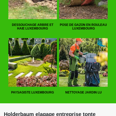
DESSOUCHAGE ARBRE ET
POSE DE GAZON EN ROULEAU
HAIE LUXEMBOURG
LUXEMBOURG
PAYSAGISTE LUXEMBOURG
NETTOYAGE JARDIN LU
Holderbaum elagage entreprise tonte