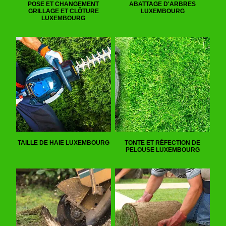
POSE ET CHANGEMENT
ABATTAGE D'ARBRES
GRILLAGE ET CLÔTURE
LUXEMBOURG
LUXEMBOURG
TAILLE DE HAIE LUXEMBOURG
TONTE ET RÉFECTION DE
PELOUSE LUXEMBOURG