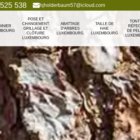
 525 538
hjholderbaum57@icloud.com
POSE ET
TONT
CHANGEMENT
ABATTAGE
TAILLE DE
DINIER
RÉFEC
GRILLAGE ET
D'ARBRES
HAIE
MBOURG
DE PE
CLÔTURE
LUXEMBOURG
LUXEMBOURG
LUXEM
LUXEMBOURG