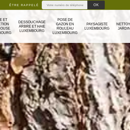
ÊTRE RAPPELÉ
E ET
POSE DE
DESSOUCHAGE
TION
GAZON EN
PAYSAGISTE
NETTO
ARBRE ET HAIE
LOUSE
ROULEAU
LUXEMBOURG
JARDIN
LUXEMBOURG
BOURG
LUXEMBOURG