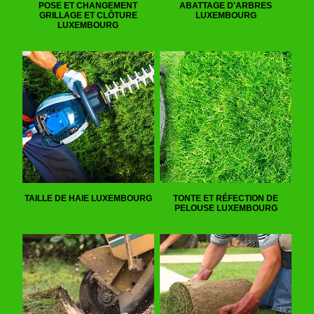
POSE ET CHANGEMENT
ABATTAGE D'ARBRES
GRILLAGE ET CLÔTURE
LUXEMBOURG
LUXEMBOURG
TAILLE DE HAIE LUXEMBOURG
TONTE ET RÉFECTION DE
PELOUSE LUXEMBOURG