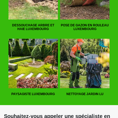
DESSOUCHAGE ARBRE ET
POSE DE GAZON EN ROULEAU
HAIE LUXEMBOURG
LUXEMBOURG
PAYSAGISTE LUXEMBOURG
NETTOYAGE JARDIN LU
Souhaitez-vous appeler une spécialiste en