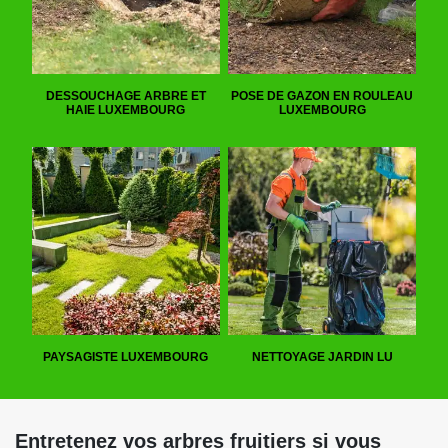
DESSOUCHAGE ARBRE ET
POSE DE GAZON EN ROULEAU
HAIE LUXEMBOURG
LUXEMBOURG
PAYSAGISTE LUXEMBOURG
NETTOYAGE JARDIN LU
Entretenez vos arbres fruitiers si vous