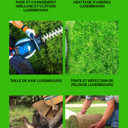
POSE ET CHANGEMENT
ABATTAGE D'ARBRES
GRILLAGE ET CLÔTURE
LUXEMBOURG
LUXEMBOURG
TAILLE DE HAIE LUXEMBOURG
TONTE ET RÉFECTION DE
PELOUSE LUXEMBOURG