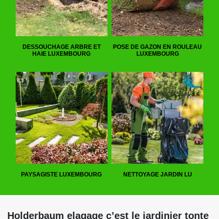
DESSOUCHAGE ARBRE ET
POSE DE GAZON EN ROULEAU
HAIE LUXEMBOURG
LUXEMBOURG
PAYSAGISTE LUXEMBOURG
NETTOYAGE JARDIN LU
Holderbaum elagage c’est le jardinier tonte