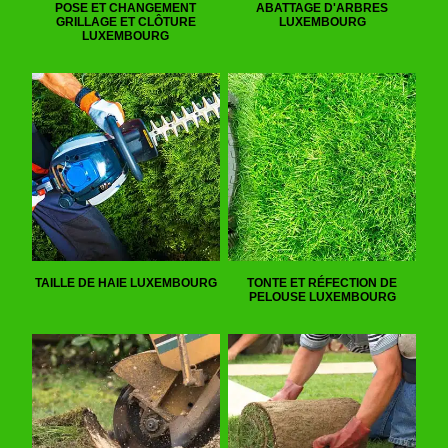
POSE ET CHANGEMENT
ABATTAGE D'ARBRES
GRILLAGE ET CLÔTURE
LUXEMBOURG
LUXEMBOURG
TAILLE DE HAIE LUXEMBOURG
TONTE ET RÉFECTION DE
PELOUSE LUXEMBOURG