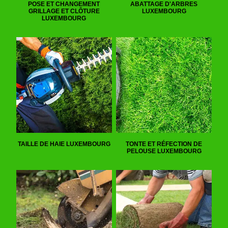
POSE ET CHANGEMENT
ABATTAGE D'ARBRES
GRILLAGE ET CLÔTURE
LUXEMBOURG
LUXEMBOURG
TAILLE DE HAIE LUXEMBOURG
TONTE ET RÉFECTION DE
PELOUSE LUXEMBOURG