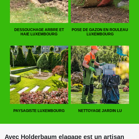
DESSOUCHAGE ARBRE ET
POSE DE GAZON EN ROULEAU
HAIE LUXEMBOURG
LUXEMBOURG
PAYSAGISTE LUXEMBOURG
NETTOYAGE JARDIN LU
Avec Holderbaum elagage est un artisan