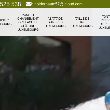
 525 538
hjholderbaum57@icloud.com
POSE ET
TONT
CHANGEMENT
ABATTAGE
TAILLE DE
DINIER
RÉFEC
GRILLAGE ET
D'ARBRES
HAIE
MBOURG
DE PE
CLÔTURE
LUXEMBOURG
LUXEMBOURG
LUXEM
LUXEMBOURG