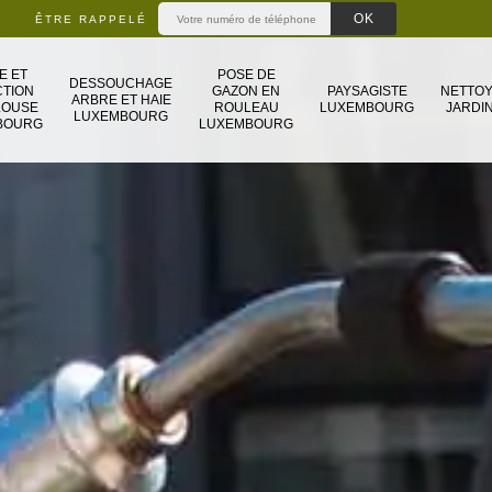
ÊTRE RAPPELÉ
E ET
POSE DE
DESSOUCHAGE
TION
GAZON EN
PAYSAGISTE
NETTO
ARBRE ET HAIE
LOUSE
ROULEAU
LUXEMBOURG
JARDIN
LUXEMBOURG
BOURG
LUXEMBOURG