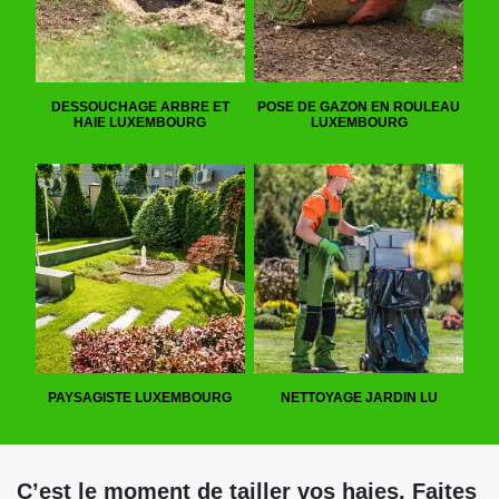
DESSOUCHAGE ARBRE ET
POSE DE GAZON EN ROULEAU
HAIE LUXEMBOURG
LUXEMBOURG
PAYSAGISTE LUXEMBOURG
NETTOYAGE JARDIN LU
C’est le moment de tailler vos haies. Faites