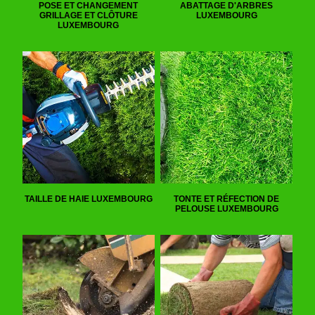
POSE ET CHANGEMENT
ABATTAGE D'ARBRES
GRILLAGE ET CLÔTURE
LUXEMBOURG
LUXEMBOURG
TAILLE DE HAIE LUXEMBOURG
TONTE ET RÉFECTION DE
PELOUSE LUXEMBOURG