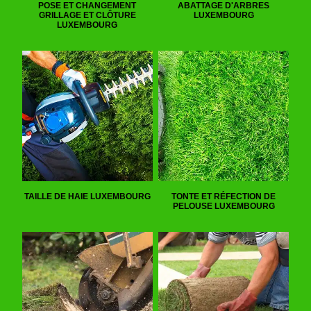
POSE ET CHANGEMENT
ABATTAGE D'ARBRES
GRILLAGE ET CLÔTURE
LUXEMBOURG
LUXEMBOURG
TAILLE DE HAIE LUXEMBOURG
TONTE ET RÉFECTION DE
PELOUSE LUXEMBOURG