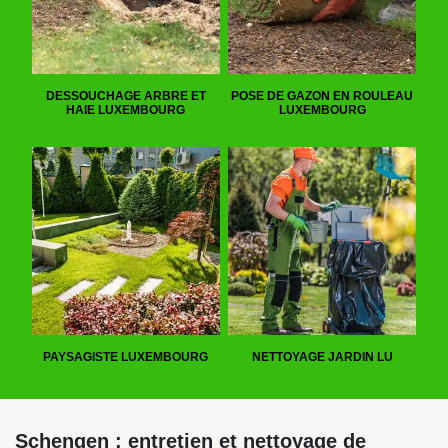
DESSOUCHAGE ARBRE ET
POSE DE GAZON EN ROULEAU
HAIE LUXEMBOURG
LUXEMBOURG
PAYSAGISTE LUXEMBOURG
NETTOYAGE JARDIN LU
Schengen : entretien et nettoyage de