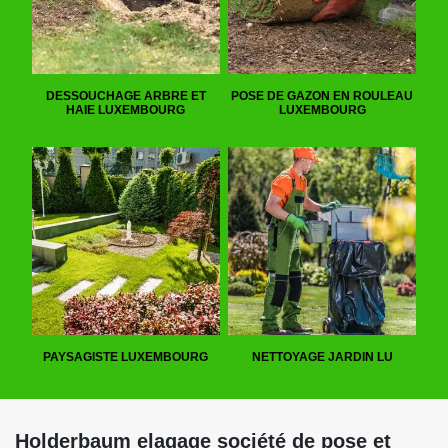
DESSOUCHAGE ARBRE ET
POSE DE GAZON EN ROULEAU
HAIE LUXEMBOURG
LUXEMBOURG
PAYSAGISTE LUXEMBOURG
NETTOYAGE JARDIN LU
Holderbaum elagage société de pose et