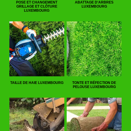
POSE ET CHANGEMENT
ABATTAGE D'ARBRES
GRILLAGE ET CLÔTURE
LUXEMBOURG
LUXEMBOURG
TAILLE DE HAIE LUXEMBOURG
TONTE ET RÉFECTION DE
PELOUSE LUXEMBOURG