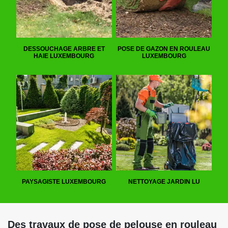
DESSOUCHAGE ARBRE ET
POSE DE GAZON EN ROULEAU
HAIE LUXEMBOURG
LUXEMBOURG
PAYSAGISTE LUXEMBOURG
NETTOYAGE JARDIN LU
Des travaux de pose de pelouse en rouleau