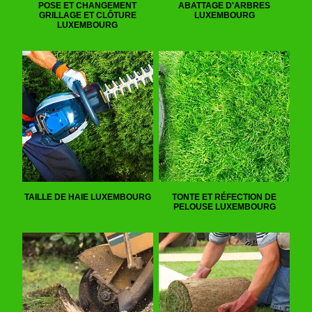
POSE ET CHANGEMENT
ABATTAGE D'ARBRES
GRILLAGE ET CLÔTURE
LUXEMBOURG
LUXEMBOURG
TAILLE DE HAIE LUXEMBOURG
TONTE ET RÉFECTION DE
PELOUSE LUXEMBOURG