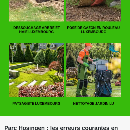
DESSOUCHAGE ARBRE ET
POSE DE GAZON EN ROULEAU
HAIE LUXEMBOURG
LUXEMBOURG
PAYSAGISTE LUXEMBOURG
NETTOYAGE JARDIN LU
Parc Hosingen : les erreurs courantes en