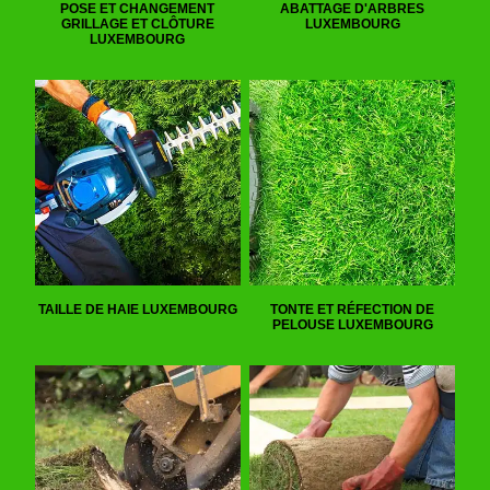
POSE ET CHANGEMENT
ABATTAGE D'ARBRES
GRILLAGE ET CLÔTURE
LUXEMBOURG
LUXEMBOURG
TAILLE DE HAIE LUXEMBOURG
TONTE ET RÉFECTION DE
PELOUSE LUXEMBOURG