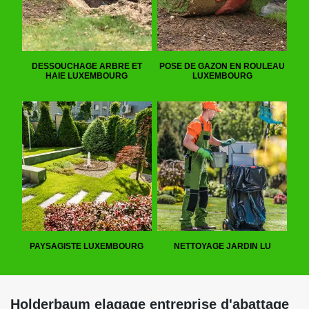
DESSOUCHAGE ARBRE ET
POSE DE GAZON EN ROULEAU
HAIE LUXEMBOURG
LUXEMBOURG
PAYSAGISTE LUXEMBOURG
NETTOYAGE JARDIN LU
Holderbaum elagage entreprise d'abattage