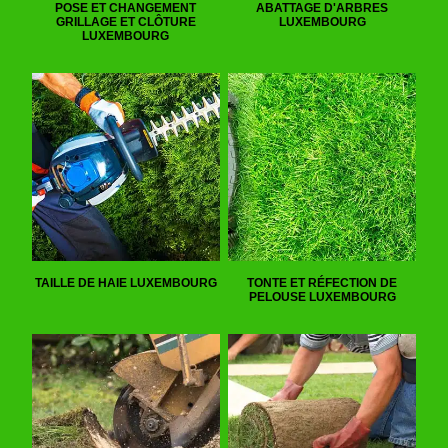
POSE ET CHANGEMENT
ABATTAGE D'ARBRES
GRILLAGE ET CLÔTURE
LUXEMBOURG
LUXEMBOURG
TAILLE DE HAIE LUXEMBOURG
TONTE ET RÉFECTION DE
PELOUSE LUXEMBOURG