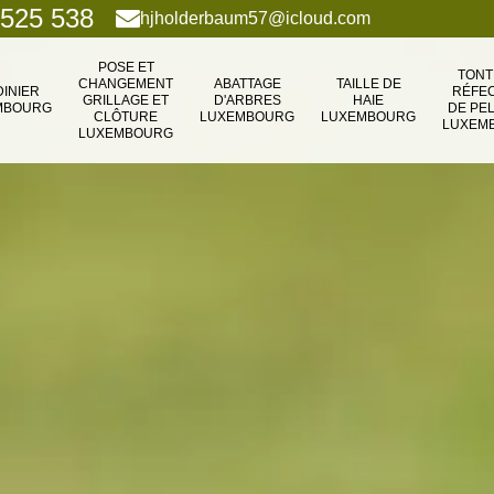
 525 538
hjholderbaum57@icloud.com
POSE ET
TONT
CHANGEMENT
ABATTAGE
TAILLE DE
DINIER
RÉFEC
GRILLAGE ET
D'ARBRES
HAIE
MBOURG
DE PE
CLÔTURE
LUXEMBOURG
LUXEMBOURG
LUXEM
LUXEMBOURG