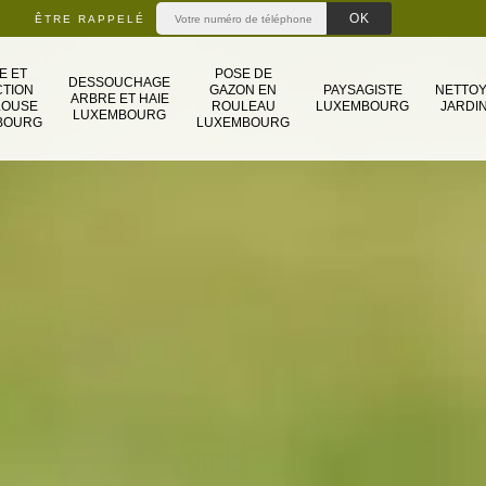
ÊTRE RAPPELÉ
E ET
POSE DE
DESSOUCHAGE
TION
GAZON EN
PAYSAGISTE
NETTO
ARBRE ET HAIE
LOUSE
ROULEAU
LUXEMBOURG
JARDIN
LUXEMBOURG
BOURG
LUXEMBOURG