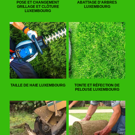
POSE ET CHANGEMENT
ABATTAGE D'ARBRES
GRILLAGE ET CLÔTURE
LUXEMBOURG
LUXEMBOURG
TAILLE DE HAIE LUXEMBOURG
TONTE ET RÉFECTION DE
PELOUSE LUXEMBOURG