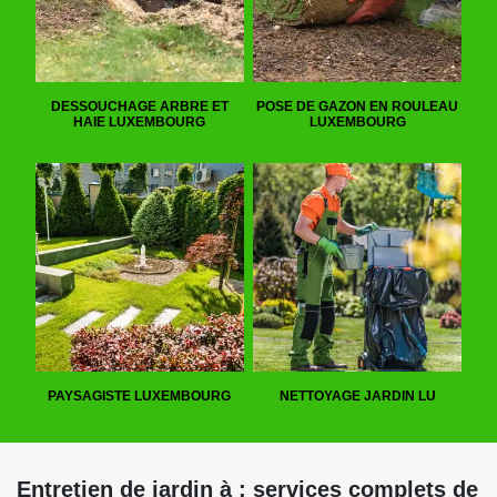
DESSOUCHAGE ARBRE ET
POSE DE GAZON EN ROULEAU
HAIE LUXEMBOURG
LUXEMBOURG
PAYSAGISTE LUXEMBOURG
NETTOYAGE JARDIN LU
Entretien de jardin à : services complets de