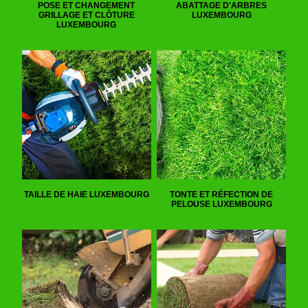
POSE ET CHANGEMENT
ABATTAGE D'ARBRES
GRILLAGE ET CLÔTURE
LUXEMBOURG
LUXEMBOURG
TAILLE DE HAIE LUXEMBOURG
TONTE ET RÉFECTION DE
PELOUSE LUXEMBOURG