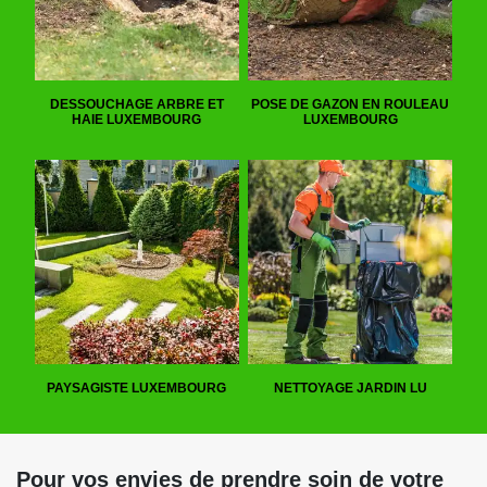
DESSOUCHAGE ARBRE ET
POSE DE GAZON EN ROULEAU
HAIE LUXEMBOURG
LUXEMBOURG
PAYSAGISTE LUXEMBOURG
NETTOYAGE JARDIN LU
Pour vos envies de prendre soin de votre