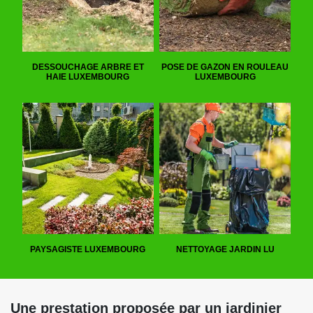
DESSOUCHAGE ARBRE ET
POSE DE GAZON EN ROULEAU
HAIE LUXEMBOURG
LUXEMBOURG
PAYSAGISTE LUXEMBOURG
NETTOYAGE JARDIN LU
Une prestation proposée par un jardinier