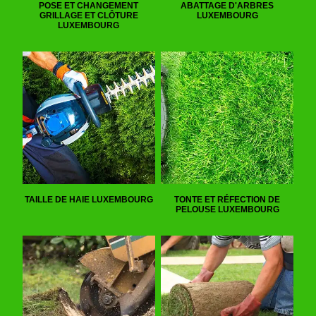
POSE ET CHANGEMENT
ABATTAGE D'ARBRES
GRILLAGE ET CLÔTURE
LUXEMBOURG
LUXEMBOURG
TAILLE DE HAIE LUXEMBOURG
TONTE ET RÉFECTION DE
PELOUSE LUXEMBOURG