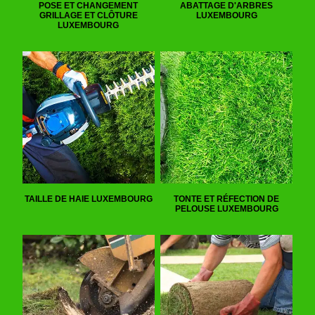
POSE ET CHANGEMENT
ABATTAGE D'ARBRES
GRILLAGE ET CLÔTURE
LUXEMBOURG
LUXEMBOURG
TAILLE DE HAIE LUXEMBOURG
TONTE ET RÉFECTION DE
PELOUSE LUXEMBOURG