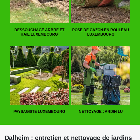
DESSOUCHAGE ARBRE ET
POSE DE GAZON EN ROULEAU
HAIE LUXEMBOURG
LUXEMBOURG
PAYSAGISTE LUXEMBOURG
NETTOYAGE JARDIN LU
Dalheim : entretien et nettoyage de jardins