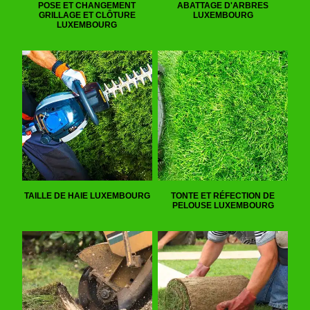
POSE ET CHANGEMENT
ABATTAGE D'ARBRES
GRILLAGE ET CLÔTURE
LUXEMBOURG
LUXEMBOURG
TAILLE DE HAIE LUXEMBOURG
TONTE ET RÉFECTION DE
PELOUSE LUXEMBOURG