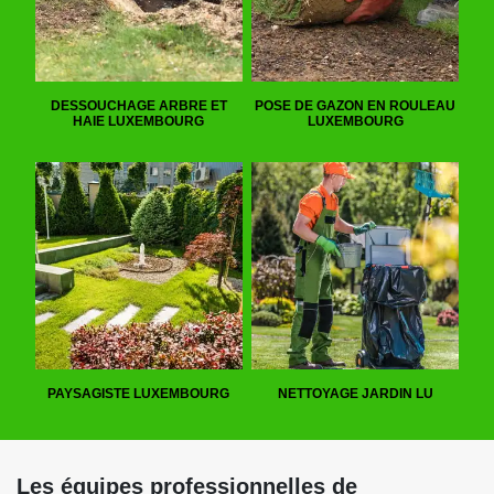
DESSOUCHAGE ARBRE ET
POSE DE GAZON EN ROULEAU
HAIE LUXEMBOURG
LUXEMBOURG
PAYSAGISTE LUXEMBOURG
NETTOYAGE JARDIN LU
Les équipes professionnelles de