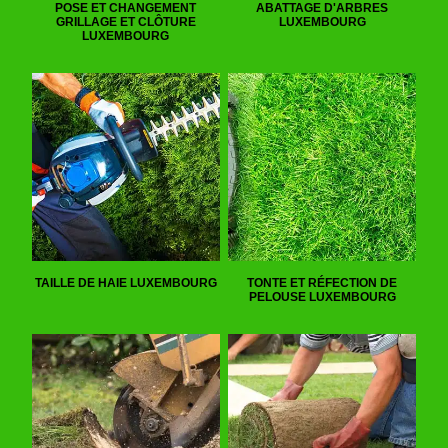
POSE ET CHANGEMENT
ABATTAGE D'ARBRES
GRILLAGE ET CLÔTURE
LUXEMBOURG
LUXEMBOURG
TAILLE DE HAIE LUXEMBOURG
TONTE ET RÉFECTION DE
PELOUSE LUXEMBOURG