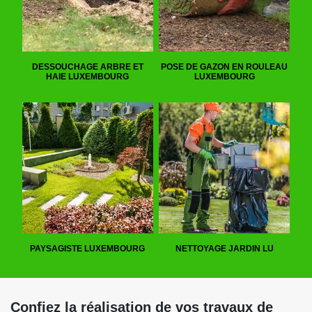
DESSOUCHAGE ARBRE ET
POSE DE GAZON EN ROULEAU
HAIE LUXEMBOURG
LUXEMBOURG
PAYSAGISTE LUXEMBOURG
NETTOYAGE JARDIN LU
Confiez la réalisation de vos travaux de