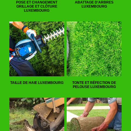
POSE ET CHANGEMENT
ABATTAGE D'ARBRES
GRILLAGE ET CLÔTURE
LUXEMBOURG
LUXEMBOURG
TAILLE DE HAIE LUXEMBOURG
TONTE ET RÉFECTION DE
PELOUSE LUXEMBOURG