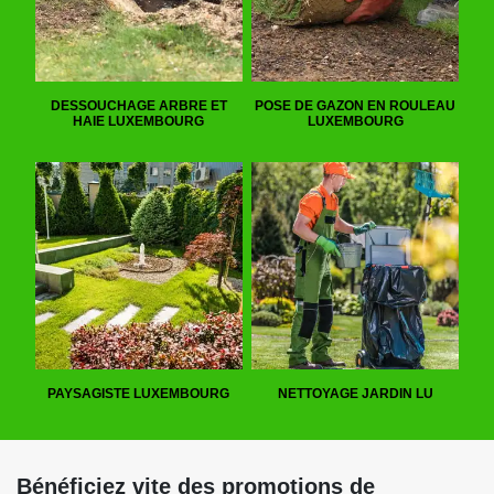
DESSOUCHAGE ARBRE ET
POSE DE GAZON EN ROULEAU
HAIE LUXEMBOURG
LUXEMBOURG
PAYSAGISTE LUXEMBOURG
NETTOYAGE JARDIN LU
Bénéficiez vite des promotions de