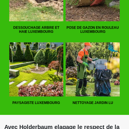
DESSOUCHAGE ARBRE ET
POSE DE GAZON EN ROULEAU
HAIE LUXEMBOURG
LUXEMBOURG
PAYSAGISTE LUXEMBOURG
NETTOYAGE JARDIN LU
Avec Holderbaum elagage le respect de la