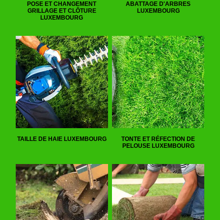
POSE ET CHANGEMENT
ABATTAGE D'ARBRES
GRILLAGE ET CLÔTURE
LUXEMBOURG
LUXEMBOURG
TAILLE DE HAIE LUXEMBOURG
TONTE ET RÉFECTION DE
PELOUSE LUXEMBOURG