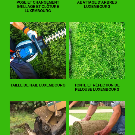
POSE ET CHANGEMENT
ABATTAGE D'ARBRES
GRILLAGE ET CLÔTURE
LUXEMBOURG
LUXEMBOURG
TAILLE DE HAIE LUXEMBOURG
TONTE ET RÉFECTION DE
PELOUSE LUXEMBOURG