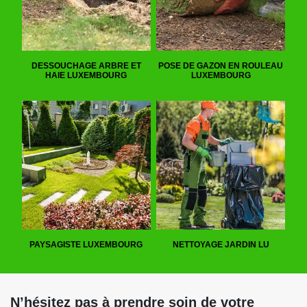
DESSOUCHAGE ARBRE ET
POSE DE GAZON EN ROULEAU
HAIE LUXEMBOURG
LUXEMBOURG
PAYSAGISTE LUXEMBOURG
NETTOYAGE JARDIN LU
N’hésitez pas à prendre soin de votre