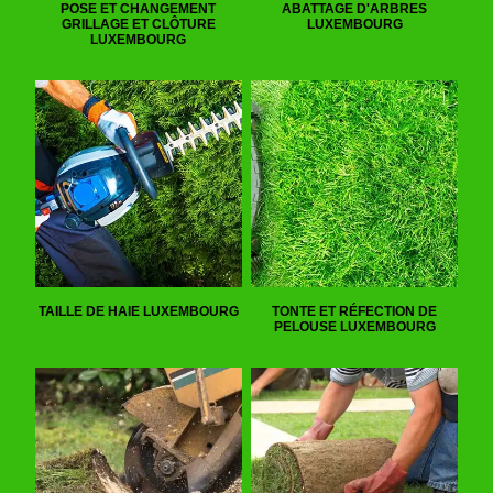
POSE ET CHANGEMENT
ABATTAGE D'ARBRES
GRILLAGE ET CLÔTURE
LUXEMBOURG
LUXEMBOURG
TAILLE DE HAIE LUXEMBOURG
TONTE ET RÉFECTION DE
PELOUSE LUXEMBOURG