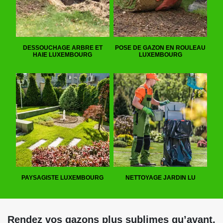
DESSOUCHAGE ARBRE ET
POSE DE GAZON EN ROULEAU
HAIE LUXEMBOURG
LUXEMBOURG
PAYSAGISTE LUXEMBOURG
NETTOYAGE JARDIN LU
Rendez vos gazons plus sublimes qu’avant,